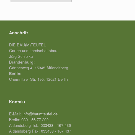
Anschrift
DIE BAU(M)TEUFEL
Garten und Landschaftsbau
Jörg Schielke
Brandenburg:
Gärtnerweg 4, 15345 Altlandsberg
Berlin:
Chemnitzer Str. 195, 12621 Berlin
Kontakt
E-Mail:
info@baumteufel.de
Berlin:
030 - 56 77 202
Altlandsberg Tel.:
033438 - 167 436
Altlandsberg Fax: 033438 - 167 437